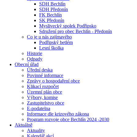
SDH Bechlín
SDH Předonín
FK Bechlín
SK Předonín
Myslivecký spolek Podřipsko
Sdružení pro obec Bechlín - Předonín
Co je u nás zajímavého
Podřipský betlém
Lesní školka
Historie
Odpady
Obecní úřad
Úřední deska
Povinné informace
Zprávy o hospodaření obce
Klikací rozpočet
Územní plán obce
Výbory, komise
Zastupitelstvo obce
E-podatelna
Informace dle krizového zákona
Program rozvoje obce Bechlín 2024 -2030
Aktuálně
Aktuality
Kalendář akcí