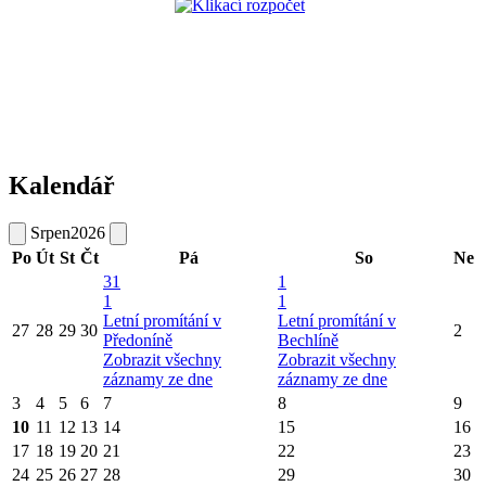
Kalendář
Srpen
2026
Po
Út
St
Čt
Pá
So
Ne
31
1
1
1
Letní promítání v
Letní promítání v
27
28
29
30
2
Předoníně
Bechlíně
Zobrazit všechny
Zobrazit všechny
záznamy ze dne
záznamy ze dne
3
4
5
6
7
8
9
10
11
12
13
14
15
16
17
18
19
20
21
22
23
24
25
26
27
28
29
30