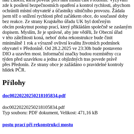
zde k posílení bezpečnostních opatření a kontrol rychlosti, abychom
ochránili místní obyvatelé a účastníky silničního provozu. Žádala
jsem též o snížení rychlosti před začátkem obce, do současné doby
bez reakce. Ze strany Krajského úřadu UK byl dotčeným
obcím poskytnut postup prací, který přikládám společně se zaslaným
dopisem. Myslím, že je správné, aby jste věděli, že Obecní úřad
v této záležitosti koná, neboť doba rekonstrukce bude činit
minimálně 1 rok a výrazně ovlivní kvalitu životních podmínek
obyvatel v Předoníně. Od 28.2.2025 ve 23:30h bude postaveno
DIO a uzavřen most. Informační značky budou rozmístěny cca
týden před uzavírkou a jedna z objízdných tras povede právě
přes Předonín. Ze strany obce je zažádáno o pravidelné kontroly
hlídek PČR.
Přílohy
doc00220220250218105834.pdf
doc00220220250218105834.pdf
Typ souboru: PDF dokument, Velikost: 471,16 kB
postu prací při rekonstrukci mostu