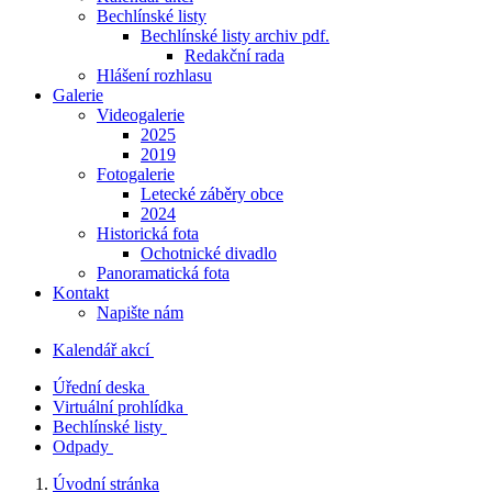
Bechlínské listy
Bechlínské listy archiv pdf.
Redakční rada
Hlášení rozhlasu
Galerie
Videogalerie
2025
2019
Fotogalerie
Letecké záběry obce
2024
Historická fota
Ochotnické divadlo
Panoramatická fota
Kontakt
Napište nám
Kalendář akcí
Úřední deska
Virtuální prohlídka
Bechlínské listy
Odpady
Úvodní stránka