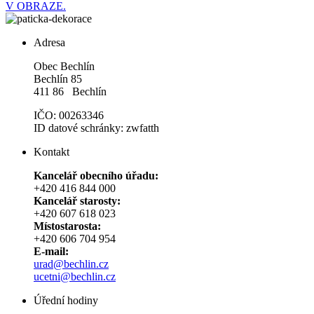
V OBRAZE.
Adresa
Obec Bechlín
Bechlín 85
411 86 Bechlín
IČO: 00263346
ID datové schránky: zwfatth
Kontakt
Kancelář obecního úřadu:
+420 416 844 000
Kancelář starosty:
+420 607 618 023
Místostarosta:
+420 606 704 954
E-mail:
urad@bechlin.cz
ucetni@bechlin.cz
Úřední hodiny