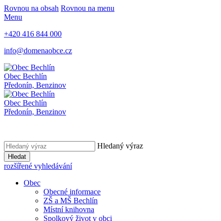
Rovnou na obsah
Rovnou na menu
Menu
+420 416 844 000
info@domenaobce.cz
Obec Bechlín
Předonín, Benzinov
Obec Bechlín
Předonín, Benzinov
Hledaný výraz
Hledat
rozšířené vyhledávání
Obec
Obecné informace
ZŠ a MŠ Bechlín
Místní knihovna
Spolkový život v obci